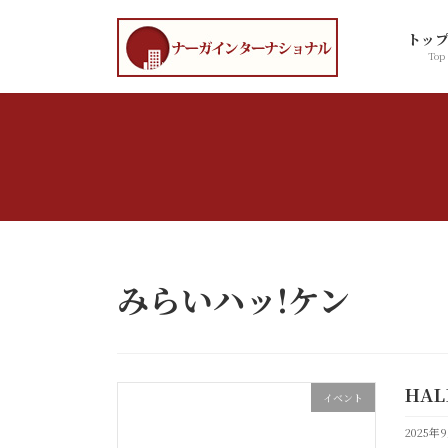
コ
ナ
ン
ビ
トッ
テ
ゲ
Top
ン
ー
ツ
シ
へ
ョ
ス
ン
キ
に
ッ
移
プ
動
みらいハッ!ケン
HAL
イベント
2025年