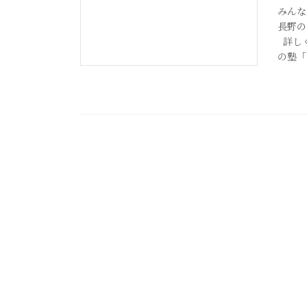
みんな
長野の
詳しく
の塾「カ