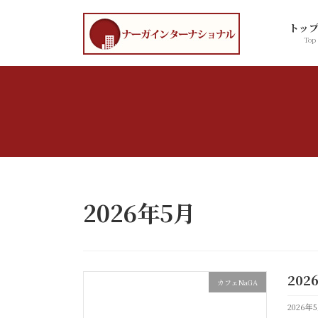
コ
ナ
ン
ビ
トッ
テ
ゲ
Top
ン
ー
ツ
シ
へ
ョ
ス
ン
キ
に
ッ
移
プ
動
2026年5月
202
カフェNaGA
2026年